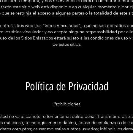
b de forma temporal, y nos reservamos el derecho de retirar o modifi
 razón este sitio web está disponible en cualquier momento o por c
 que se restrinja el acceso a algunas partes o la totalidad de este si
 otros sitios web (los "Sitios Vinculados"), que no son operados por
bre los sitios vinculados y no acepta ninguna responsabilidad por el
 uso de los Sitios Enlazados estará sujeto a las condiciones de uso 
de estos sitios.
Política de Privacidad
Prohibiciones
ted no va a: cometer o fomentar un delito penal; transmitir o distri
sea malicioso, tecnológicamente dañino, abuso de confianza o de cu
 datos corruptos; causar molestias a otros usuarios; infringir los d