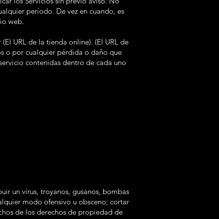
car los Servicios sin previo aviso. No
ualquier período. De vez en cuando, es
tio web.
 (El URL de la tienda online). (El URL de
los o por cualquier pérdida o daño que
y servicio contenidas dentro de cada uno
buir un virus, troyanos, gusanos, bombas
alquier modo ofensivo u obsceno; cortar
erechos de los derechos de propiedad de