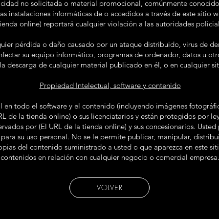
licidad no solicitada o material promocional, comúnmente conocido
as instalaciones informáticas de o accedidos a través de este sitio w
tienda online) reportará cualquier violación a las autoridades policia
ier pérdida o daño causado por un ataque distribuido, virus de den
ectar su equipo informático, programas de ordenador, datos u otro
 la descarga de cualquier material publicado en él, o en cualquier si
Propiedad Intelectual, software y contenido
 en todo el software y el contenido (incluyendo imágenes fotográfic
L de la tienda online) o sus licenciatarios y están protegidos por le
vados por (El URL de la tienda online) y sus concesionarios. Usted p
ra su uso personal. No se le permite publicar, manipular, distribui
copias del contenido suministrado a usted o que aparezca en este si
contenidos en relación con cualquier negocio o comercial empresa
VOLVER