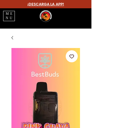
¡DESCARGA LA APP!
ME
NU