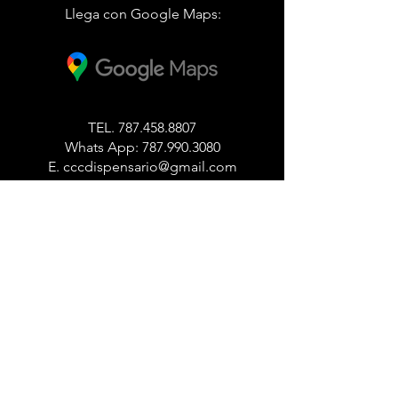
Llega con Google Maps:
TEL.
787.458.8807
Whats App:
787.990.3080
E.
cccdispensario@gmail.com
10092 Carr. 887, Carolina Puerto Rico
00987
Lunes a Miercoles
11:00
am
- 9:00pm
Jueves a Sabado
11:00am - 10:00pm
Domingo
1:00pm - 9:00pm