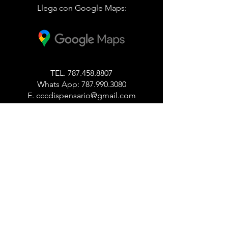
Llega con Google Maps:
TEL.
787.458.8807
Whats App:
787.990.3080
E.
cccdispensario@gmail.com
10092 Carr. 887, Carolina Puerto Rico
00987
Lunes a Miercoles
11:00
am
- 9:00pm
Jueves a Sabado
11:00am - 10:00pm
Domingo
1:00pm - 9:00pm