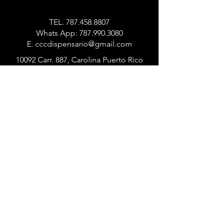
TEL.
787.458.8807
Whats App:
787.990.3080
E.
cccdispensario@gmail.com
10092 Carr. 887, Carolina Puerto Rico
00987
Lunes a Miercoles
11:00
am
- 9:00pm
Jueves a Sabado
11:00am - 10:00pm
Domingo
1:00pm - 9:00pm
Términos y Condiciones
Política de Privacidad