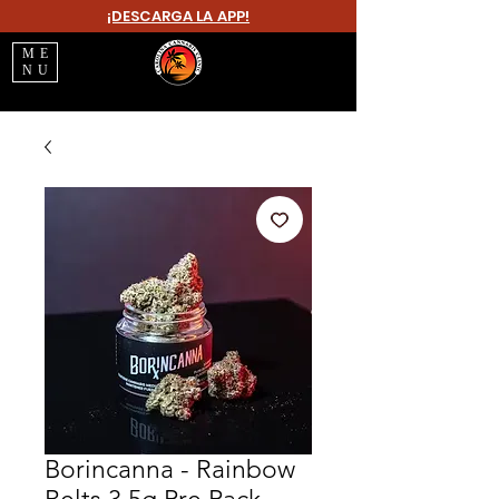
¡DESCARGA LA APP!
ME
NU
Borincanna - Rainbow