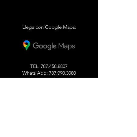
Llega con Google Maps:
TEL.
787.458.8807
Whats App:
787.990.3080
E.
cccdispensario@gmail.com
10092 Carr. 887, Carolina Puerto Rico
00987
Lunes a Miercoles
11:00
am
- 9:00pm
Jueves a Sabado
11:00am - 10:00pm
Domingo