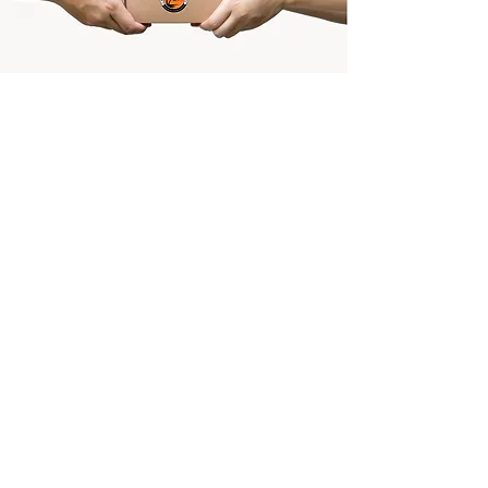
Llega con Google Maps:
TEL.
787.458.8807
Whats App:
787.990.3080
E.
cccdispensario@gmail.com
10092 Carr. 887, Carolina Puerto Rico
00987
Lunes a Miercoles
11:00
am
- 9:00pm
Jueves a Sabado
11:00am - 10:00pm