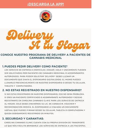
¡DESCARGA LA APP!
ME
NU